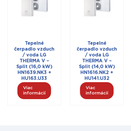
Tepelné
Tepelné
čerpadlo vzduch
čerpadlo vzduch
/ voda LG
/ voda LG
THERMA V –
THERMA V –
Split (16,0 kW)
Split (14,0 kW)
HN1639.NK3 +
HN1616.NK2 +
HU163.U33
HU141.U32
Viac
Viac
informácií
informácií