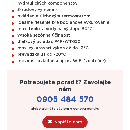
hydraulických komponentov
3-radový výmenník
ovládanie s izbovým termostatom
ideálne riešenie pre podlahové vykurovanie
max. teplota vody na výstupe 60°C
vysoká sezónna účinnosť
ďiaľkový ovládač PAR-WT050
max. vykurovací výkon až do -3°C
prevádzka už od -20°C
možnosť ovládania aj cez WIFI (voliteľné)
Potrebujete poradiť? Zavolajte
nám
0905 484 570
alebo ak máte záujem o cenovú ponuku
Napíšte nám