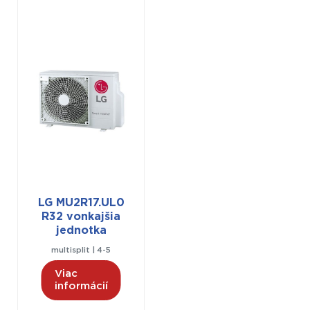
LG MU2R17.UL0
R32 vonkajšia
jednotka
multisplit | 4-5
Viac
informácií