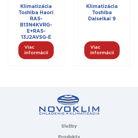
Klimatizácia
Klimatizácia
Toshiba Haori
Toshiba
RAS-
Daiseikai 9
B13N4KVRG-
E+RAS-
13J2AVSG-E
Viac
Viac
informácií
informácií
Služby
Produkty