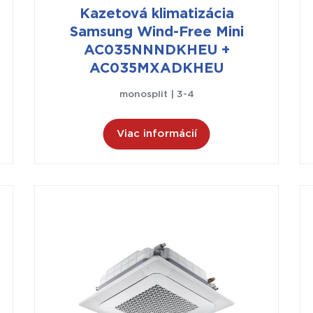
Kazetová klimatizácia
Samsung Wind-Free Mini
AC035NNNDKHEU +
AC035MXADKHEU
monosplit | 3-4
Viac informácií