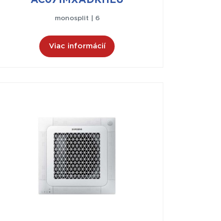
AC071MXADKHEU
monosplit | 6
Viac informácií