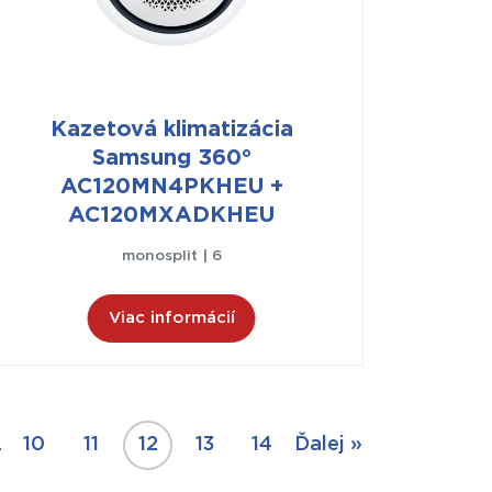
Kazetová klimatizácia
Samsung 360°
AC120MN4PKHEU +
AC120MXADKHEU
monosplit | 6
Viac informácií
…
10
11
12
13
14
Ďalej »