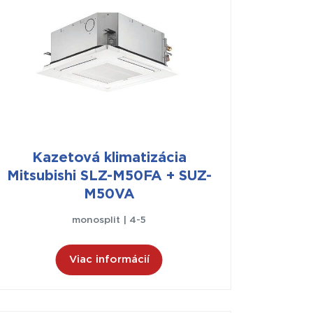
Kazetová klimatizácia
Mitsubishi SLZ-M50FA + SUZ-
M50VA
monosplit | 4-5
Viac informácií