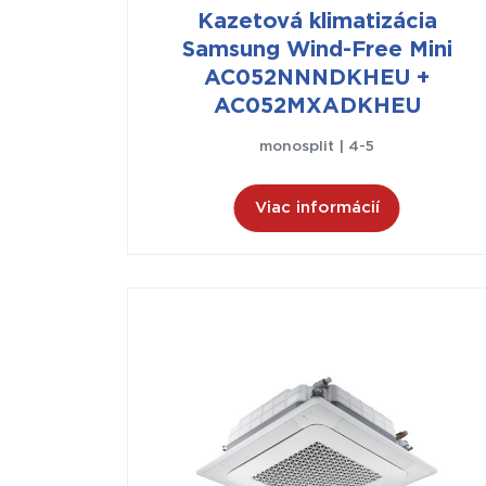
Kazetová klimatizácia
Samsung Wind-Free Mini
AC052NNNDKHEU +
AC052MXADKHEU
monosplit | 4-5
Viac informácií