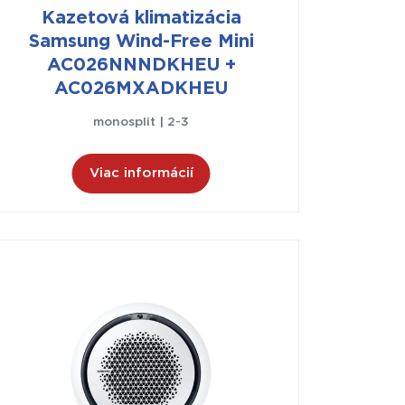
Kazetová klimatizácia
Samsung Wind-Free Mini
AC026NNNDKHEU +
AC026MXADKHEU
monosplit | 2-3
Viac informácií