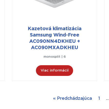
Kazetová klimatizácia
Samsung Wind-Free
AC090NN4DKHEU +
AC090MXADKHEU
monosplit | 6
Viac informácií
« Predchádzajúca
1